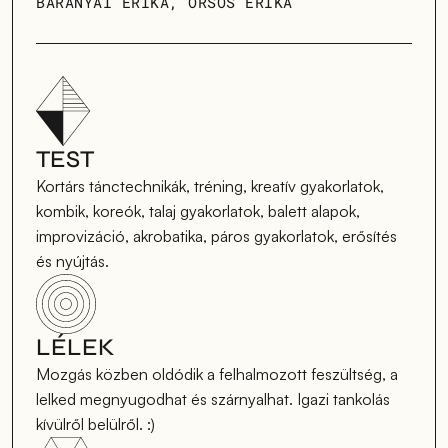
BARANYAI ERIKA, ORSÓS ERIKA
TEST
Kortárs tánctechnikák, tréning, kreatív gyakorlatok, 
kombik, koreók, talaj gyakorlatok, balett alapok, 
improvizáció, akrobatika, páros gyakorlatok, erősítés 
és nyújtás.
LÉLEK
Mozgás közben oldódik a felhalmozott feszültség, a 
lelked megnyugodhat és szárnyalhat. Igazi tankolás 
kívülről belülről. :)