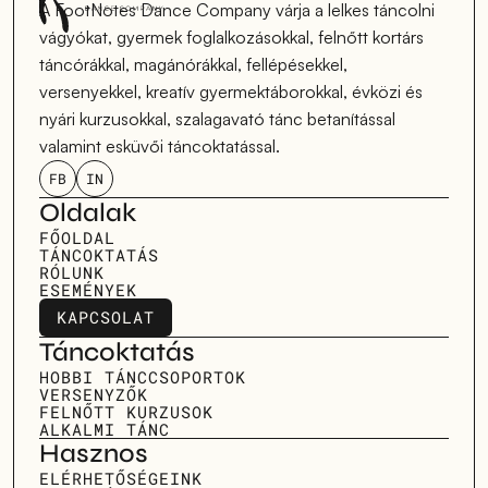
A FootNotes Dance Company várja a lelkes táncolni 
vágyókat, gyermek foglalkozásokkal, felnőtt kortárs 
táncórákkal, magánórákkal, fellépésekkel, 
versenyekkel, kreatív gyermektáborokkal, évközi és 
nyári kurzusokkal, szalagavató tánc betanítással 
valamint esküvői táncoktatással.
FB
IN
Oldalak
FŐOLDAL
TÁNCOKTATÁS
RÓLUNK
ESEMÉNYEK
KAPCSOLAT
KAPCSOLAT
Táncoktatás
HOBBI TÁNCCSOPORTOK
VERSENYZŐK
FELNŐTT KURZUSOK
ALKALMI TÁNC
Hasznos
ELÉRHETŐSÉGEINK