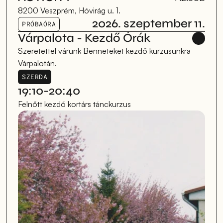
8200 Veszprém, Hóvirág u. 1.
2026. szeptember 11.
PRÓBAÓRA
Várpalota - Kezdő Órák
Szeretettel várunk Benneteket kezdő kurzusunkra 
Várpalotán.
SZERDA
19:10-20:40
Felnőtt kezdő kortárs tánckurzus