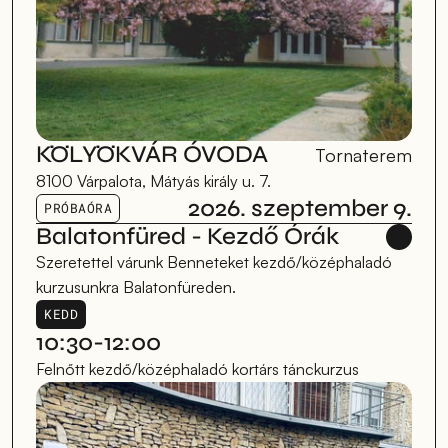
KÖLYÖKVÁR ÓVODA
Tornaterem
8100 Várpalota, Mátyás király u. 7.
2026. szeptember 9.
PRÓBAÓRA
Balatonfüred - Kezdő Órák
Szeretettel várunk Benneteket kezdő/középhaladó 
kurzusunkra Balatonfüreden.
KEDD
10:30-12:00
Felnőtt kezdő/középhaladó kortárs tánckurzus