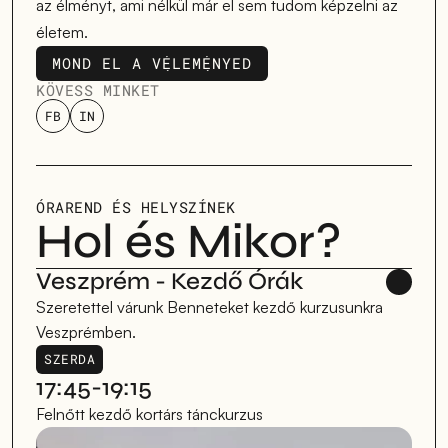
az élményt, ami nélkül már el sem tudom képzelni az 
életem.
MOND EL A VÉLEMÉNYED
MOND EL A VÉLEMÉNYED
KÖVESS MINKET
FB
IN
ÓRAREND ÉS HELYSZÍNEK
Hol és Mikor?
Veszprém - Kezdő Órák 
Szeretettel várunk Benneteket kezdő kurzusunkra 
Veszprémben.
SZERDA
17:45-19:15
Felnőtt kezdő kortárs tánckurzus