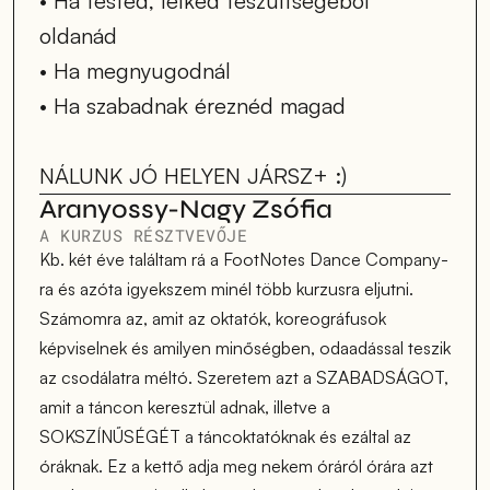
• Ha tested, lelked feszültségéből 
oldanád
• Ha megnyugodnál
• Ha szabadnak éreznéd magad
NÁLUNK JÓ HELYEN JÁRSZ+ :) 
Aranyossy-Nagy Zsófia
A KURZUS RÉSZTVEVŐJE
Kb. két éve találtam rá a FootNotes Dance Company-
ra és azóta igyekszem minél több kurzusra eljutni. 
Számomra az, amit az oktatók, koreográfusok 
képviselnek és amilyen minőségben, odaadással teszik 
az csodálatra méltó. Szeretem azt a SZABADSÁGOT, 
amit a táncon keresztül adnak, illetve a 
SOKSZÍNŰSÉGÉT a táncoktatóknak és ezáltal az 
óráknak. Ez a kettő adja meg nekem óráról órára azt 