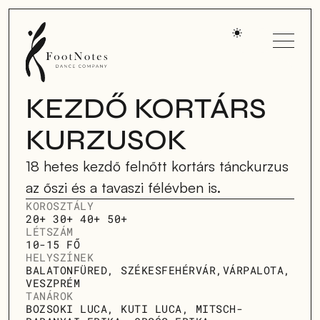
KEZDŐ KORTÁRS
KURZUSOK
18 hetes kezdő felnőtt kortárs tánckurzus 
az őszi és a tavaszi félévben is.
KOROSZTÁLY
20+ 30+ 40+ 50+
LÉTSZÁM
10-15 FŐ
HELYSZÍNEK
BALATONFÜRED, SZÉKESFEHÉRVÁR,VÁRPALOTA, 
VESZPRÉM
TANÁROK
BOZSOKI LUCA, KUTI LUCA, MITSCH-