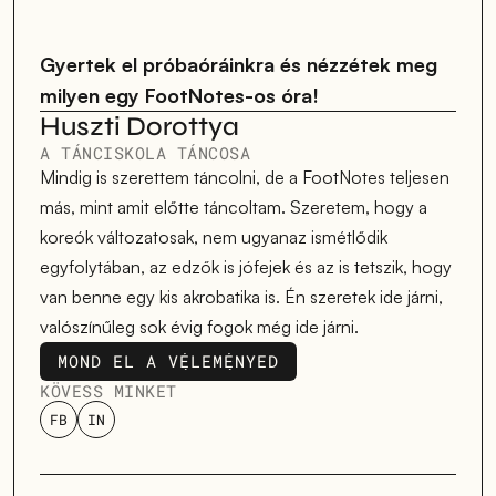
Gyertek el próbaóráinkra 
és nézzétek meg 
milyen egy FootNotes-os óra!
Huszti Dorottya
A TÁNCISKOLA TÁNCOSA
Mindig is szerettem táncolni, de a FootNotes teljesen 
más, mint amit előtte táncoltam. Szeretem, hogy a 
koreók változatosak, nem ugyanaz ismétlődik 
egyfolytában, az edzők is jófejek és az is tetszik, hogy 
van benne egy kis akrobatika is. Én szeretek ide járni, 
valószínűleg sok évig fogok még ide járni.
MOND EL A VÉLEMÉNYED
MOND EL A VÉLEMÉNYED
KÖVESS MINKET
FB
IN