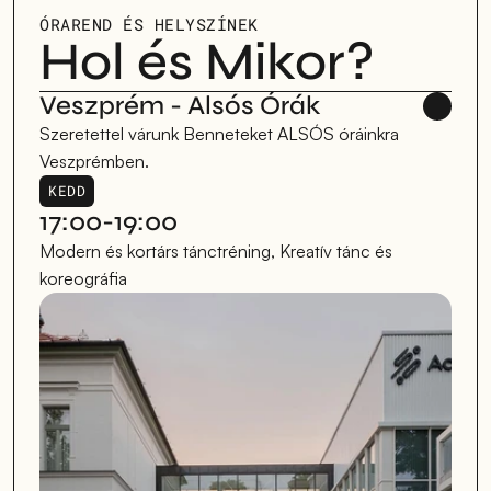
ÓRAREND ÉS HELYSZÍNEK
Hol és Mikor?
Veszprém - Alsós Órák 
Szeretettel várunk Benneteket ALSÓS óráinkra 
Veszprémben.
KEDD
17:00-19:00
Modern és kortárs tánctréning, Kreatív tánc és 
koreográfia