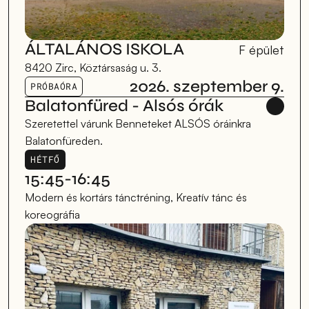
ÁLTALÁNOS ISKOLA
F épület
8420 Zirc, Köztársaság u. 3.
2026. szeptember 9.
PRÓBAÓRA
Balatonfüred - Alsós órák
Szeretettel várunk Benneteket ALSÓS óráinkra 
Balatonfüreden.
HÉTFŐ
15:45-16:45
Modern és kortárs tánctréning, Kreatív tánc és 
koreográfia