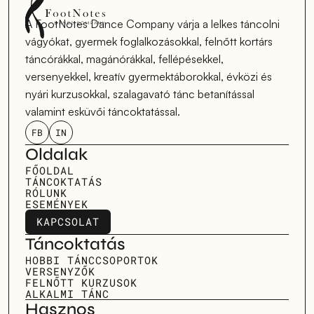
A FootNotes Dance Company várja a lelkes táncolni 
vágyókat, gyermek foglalkozásokkal, felnőtt kortárs 
táncórákkal, magánórákkal, fellépésekkel, 
versenyekkel, kreatív gyermektáborokkal, évközi és 
nyári kurzusokkal, szalagavató tánc betanítással 
valamint esküvői táncoktatással.
FB
IN
Oldalak
FŐOLDAL
TÁNCOKTATÁS
RÓLUNK
ESEMÉNYEK
KAPCSOLAT
KAPCSOLAT
Táncoktatás
HOBBI TÁNCCSOPORTOK
VERSENYZŐK
FELNŐTT KURZUSOK
ALKALMI TÁNC
Hasznos