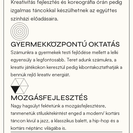
Kreativitás fejlesztés és koreográfia órán pedig 
izgalmas táncokkal készülhetnek az együttes 
színházi előadásaira.
GYERMEKKÖZPONTÚ OKTATÁS
Számunkra a gyermekek testi fejlődése mellett a lelki 
egyensúly a legfontosabb. Teret adunk számukra, a 
kreatív játékokon keresztül pedig kibontakoztathatják a 
bennük rejlő kreatív energiát.
MOZGÁSFEJLESZTÉS
Nagy hagsúlyt fektetünk a mozgásfejlesztésre, 
tanmenetük stíluskitekintést enged a modern/ kortárs 
táncon kívül a jazz, a klasszikus balett, a hip-hop és a 
kortárs néptánc világába is.